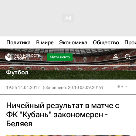
Политика
В мире
Экономика
Общество
Про
Матч-центр
Футбол
19:55 14.04.2012
(обновлено: 20:10 03.09.2019)
Ничейный результат в матче с
ФК "Кубань" закономерен -
Беляев