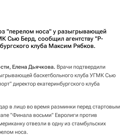
оз "перелом носа" у разыгрывающей
К Сью Берд, сообщил агентству "Р-
нбургского клуба Максим Рябков.
сти, Елена Дьячкова.
Врачи подтвердили
азыгрывающей баскетбольного клуба УГМК Сью
порт" директор екатеринбургского клуба
дар в лицо во время разминки перед стартовым
апе "Финала восьми" Евролиги против
мериканку отвезли в одну из стамбульских
релом носа.