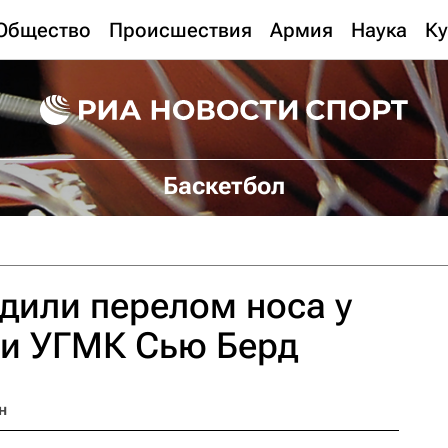
Общество
Происшествия
Армия
Наука
Ку
Баскетбол
дили перелом носа у
ки УГМК Сью Берд
н