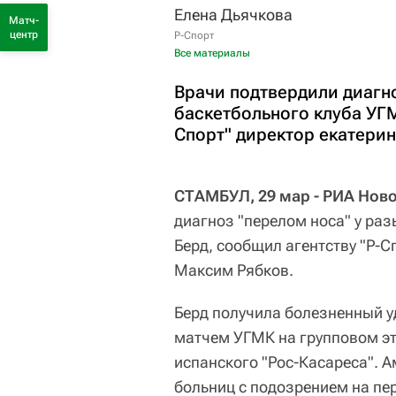
Елена Дьячкова
Матч-
центр
Р-Спорт
Все материалы
Врачи подтвердили диагн
баскетбольного клуба УГМ
Спорт" директор екатери
СТАМБУЛ, 29 мар - РИА Ново
диагноз "перелом носа" у р
Берд, сообщил агентству "Р-С
Максим Рябков.
Берд получила болезненный у
матчем УГМК на групповом эт
испанского "Рос-Касареса". А
больниц с подозрением на пе