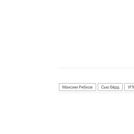
Максим Рябков
Сью Бёрд
УГ