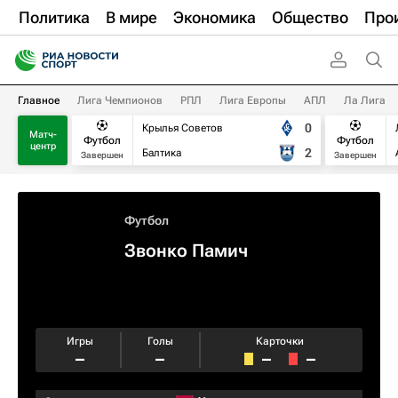
Политика
В мире
Экономика
Общество
Про
Главное
Лига Чемпионов
РПЛ
Лига Европы
АПЛ
Ла Лига
0
Крылья Советов
Матч-
Футбол
Футбол
центр
2
Балтика
Завершен
Завершен
Футбол
Звонко Памич
Игры
Голы
Карточки
–
–
–
–