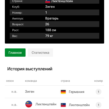
Лихтенштейн
Страна:
Зиген
Клуб:
1
Номер:
Вратарь
Амплуа:
26
Возраст:
188 см
Рост:
79 кг
Вес:
Главное
Статистика
История выступлений
сезон
команда
страна
номер
н.в.
Зиген
Германия
1
Лихтенштейн
н.в.
Лихтенштейн
1