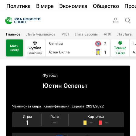
Политика
В мире
Экономика
Общество
Про
Главное
Лига Чемпионов
РПЛ
Лига Европы
АПЛ
Ла Лига
2
Бавария
I.
Матч-
Футбол
Теннис
центр
1
Астон Вилла
А
Завершен
1-й сет
Футбол
Юстин Оспельт
Чемпионат мира. Квалификация. Европа
2021/2022
Игры
Голы
Карточки
1
–
–
–