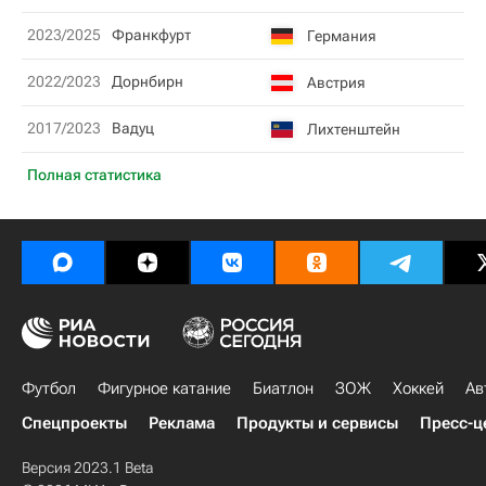
2023/2025
Франкфурт
Германия
2022/2023
Дорнбирн
Австрия
2017/2023
Вадуц
Лихтенштейн
Полная статистика
Футбол
Фигурное катание
Биатлон
ЗОЖ
Хоккей
Ав
Спецпроекты
Реклама
Продукты и сервисы
Пресс-ц
Версия 2023.1 Beta