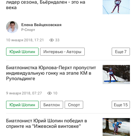
лидер сезона, Бьёрндален - это на
века
Сборная России - Пхенчхан 2018
Владимир Барнашов
Елена Вайцеховская
Союз биатлонистов России (СБР)
Р-Спорт
Шестой этап Кубка мира по биатлону в Антхольце (Италия), 18-21 января 2018 года
10 января 2018, 17:21
33
Зимние Олимпийские игры 2018
Юрий Шопин
Интервью - Авторы
Еще
7
Кубок мира по биатлону
Аналитика
Биатлон
Спорт
Россия на Олимпиаде 2018
Биатлонистка Юрлова-Перхт пропустит
Пятый этап Кубка мира-2017/18 по биатлону, Рупольдинг, 10-14 января
индивидуальную гонку на этапе КМ в
Рупольдинге
Кубок мира по биатлону
Уле-Эйнар Бьорндален
Мартен Фуркад
9 января 2018, 07:27
10
Юрий Шопин
Биатлон
Спорт
Еще
15
Пятый этап Кубка мира-2017/18 по биатлону, Рупольдинг, 10-14 января
Биатлонист Юрий Шопин победил в
Кубок мира по биатлону
Россия (ж)
спринте на "Ижевской винтовке"
Виктория Сливко
Ирина Услугина