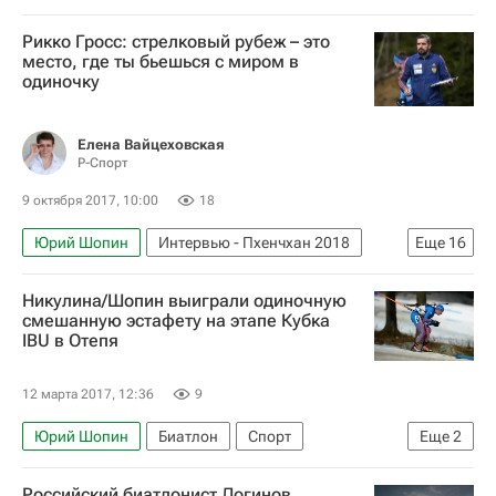
Блог редакции РИА Новости Спорт
Блоги
Рикко Гросс: стрелковый рубеж – это
Биатлон
Спорт
Лыжные виды спорта
место, где ты бьешься с миром в
одиночку
Матвей Елисеев
Антон Бабиков
Ольга Подчуфарова
Максим Цветков
Елена Вайцеховская
Александр Логинов (биатлонист)
Р-Спорт
Евгений Гараничев
9 октября 2017, 10:00
18
Юрий Шопин
Интервью - Пхенчхан 2018
Еще
16
Интервью - Авторы
Аналитика
Биатлон
Никулина/Шопин выиграли одиночную
Спорт
Пхенчхан 2018
Рикко Гросс
смешанную эстафету на этапе Кубка
IBU в Отепя
Андрей Падин
Зимние Олимпийские игры 2018
12 марта 2017, 12:36
9
Матвей Елисеев
Антон Бабиков
Юрий Шопин
Биатлон
Спорт
Еще
2
Максим Цветков
Кубок IBU по биатлону
Анна Никулина
Александр Логинов (биатлонист)
Российский биатлонист Логинов