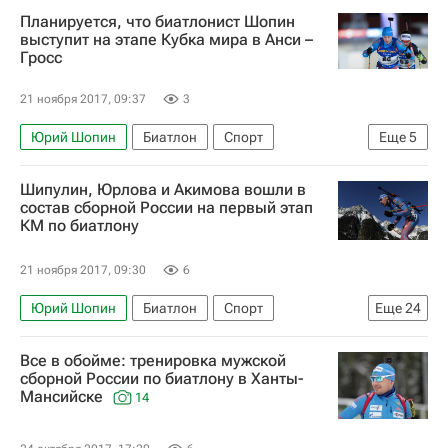
Кубок IBU по биатлону
Эдуард Латыпов
Планируется, что биатлонист Шопин
Семён Сучилов
Пётр Пащенко
выступит на этапе Кубка мира в Анси –
Гросс
Александр Поварницын
Алексей Слепов
Йоханнес Кюн
21 ноября 2017, 09:37
3
Юрий Шопин
Биатлон
Спорт
Еще
5
Рико Гросс
Шипулин, Юрлова и Акимова вошли в
Первый этап Кубка мира-2017/18 по биатлону. Эстерсунд, 26 ноября - 3 декабря
состав сборной России на первый этап
КМ по биатлону
Кубок мира по биатлону
Кубок IBU по биатлону
Евгений Гараничев
21 ноября 2017, 09:30
6
Юрий Шопин
Биатлон
Спорт
Еще
24
Первый этап Кубка мира-2017/18 по биатлону. Эстерсунд, 26 ноября - 3 декабря
Все в обойме: тренировка мужской
Кубок мира по биатлону
сборной России по биатлону в Ханты-
Мансийске
14
Кубок IBU по биатлону
Россия (ж)
Семён Сучилов
Ирина Услугина