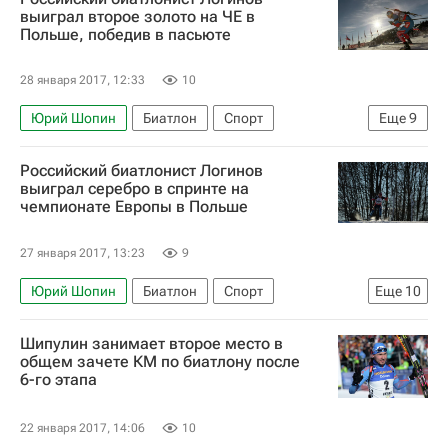
выиграл второе золото на ЧЕ в
Алексей Волков
Евгений Гараничев
Польше, победив в пасьюте
Антон Шипулин
Мартен Фуркад
28 января 2017, 12:33
10
Юрий Шопин
Биатлон
Спорт
Еще
9
Чемпионат Европы-2017 по биатлону, Польша, 25-29 января
Российский биатлонист Логинов
Чемпионат Европы по биатлону
выиграл серебро в спринте на
чемпионате Европы в Польше
Пётр Пащенко
Александр Логинов (биатлонист)
27 января 2017, 13:23
9
Алексей Слепов
Андрей Расторгуев
Юрий Шопин
Биатлон
Спорт
Еще
10
Алексей Волков
Евгений Гараничев
Чемпионат Европы-2017 по биатлону, Польша, 25-29 января
Дмитрий Малышко
Шипулин занимает второе место в
Чемпионат Европы по биатлону
общем зачете КМ по биатлону после
6-го этапа
Пётр Пащенко
Александр Логинов (биатлонист)
22 января 2017, 14:06
10
Алексей Слепов
Красимир Анев