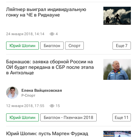
Чемпионат России по летнему биатлону
Ляйтнер выиграл индивидуальную
Александр Жирный
гонку на ЧЕ в Риднауне
24 января 2018, 14:14
4
Юрий Шопин
Биатлон
Спорт
Еще
7
Чемпионат Европы по биатлону
Барнашов: заявка сборной России на
Эдуард Латыпов
Феликс Ляйтнер
ОИ будет передана в СБР после этапа
в Антхольце
Пётр Пащенко
Томаш Крупчик
Алексей Волков
Дмитрий Малышко
Елена Вайцеховская
Р-Спорт
12 января 2018, 17:55
15
Юрий Шопин
Биатлон - Пхенчхан 2018
Еще
11
Биатлон
Спорт
Пхенчхан 2018
Юрий Шопин: пусть Мартен Фуркад
Новости - Пхенчхан 2018