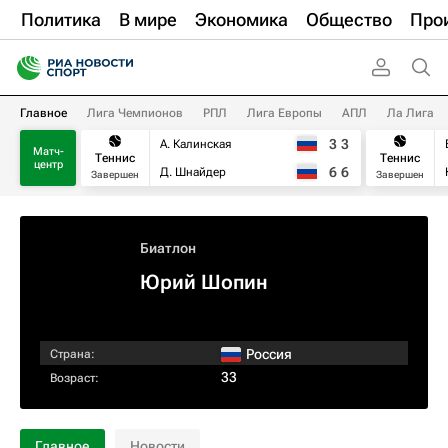
Политика
В мире
Экономика
Общество
Про
Главное
Лига Чемпионов
РПЛ
Лига Европы
АПЛ
Ла Лига
3
3
А. Калинская
Матч-
Теннис
Теннис
центр
6
6
Д. Шнайдер
Завершен
Завершен
Биатлон
Юрий Шопин
Россия
Страна:
33
Возраст:
Главное
Новости