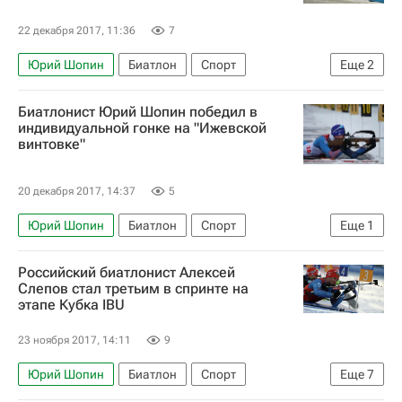
Ульяна Нигматуллина (Кайшева)
22 декабря 2017, 11:36
7
Матвей Елисеев
Антон Бабиков
Юрий Шопин
Биатлон
Спорт
Еще
2
Дарья Виролайнен
Пётр Пащенко
Дмитрий Малышко
Александр Логинов (биатлонист)
Биатлонист Юрий Шопин победил в
индивидуальной гонке на "Ижевской
Алексей Волков
Екатерина Юрлова-Перхт
винтовке"
Евгений Гараничев
Антон Шипулин
Татьяна Акимова (биатлон)
20 декабря 2017, 14:37
5
Юрий Шопин
Биатлон
Спорт
Еще
1
Дмитрий Малышко
Российский биатлонист Алексей
Слепов стал третьим в спринте на
этапе Кубка IBU
23 ноября 2017, 14:11
9
Юрий Шопин
Биатлон
Спорт
Еще
7