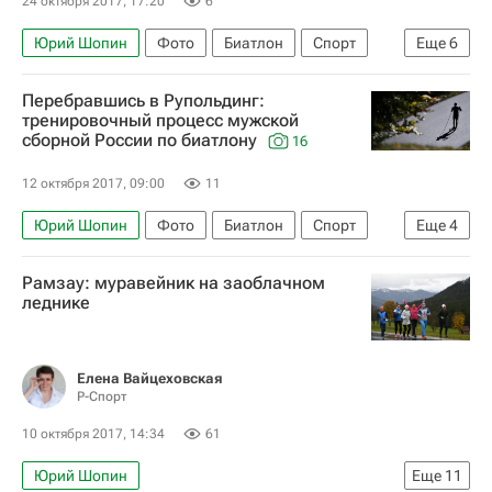
24 октября 2017, 17:20
6
Пётр Пащенко
Александр Поварницын
Юрий Шопин
Фото
Биатлон
Спорт
Еще
6
Матвей Елисеев
Антон Бабиков
Матвей Елисеев
Антон Бабиков
Ольга Якушова
Дарья Виролайнен
Перебравшись в Рупольдинг:
Александр Логинов (биатлонист)
тренировочный процесс мужской
Ольга Подчуфарова
Максим Цветков
сборной России по биатлону
16
Алексей Волков
Евгений Гараничев
Александр Логинов (биатлонист)
Антон Шипулин
12 октября 2017, 09:00
11
Алексей Слепов
Анастасия Загоруйко
Алексей Волков
Екатерина Юрлова-Перхт
Юрий Шопин
Фото
Биатлон
Спорт
Еще
4
Евгений Гараничев
Антон Шипулин
Матвей Елисеев
Максим Цветков
Рамзау: муравейник на заоблачном
Светлана Миронова
Виктория Сливко
Александр Логинов (биатлонист)
леднике
Татьяна Акимова (биатлон)
Евгений Гараничев
Елена Вайцеховская
Р-Спорт
10 октября 2017, 14:34
61
Юрий Шопин
Еще
11