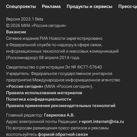
Спецпроекты
Реклама
Продукты и сервисы
Пресс-ц
Версия 2023.1 Beta
© 2026 МИА «Россия сегодня»
Вакансии
Сетевое издание РИА Новости зарегистрировано
в Федеральной службе по надзору в сфере связи,
информационных технологий и массовых коммуникаций
(Роскомнадзор) 08 апреля 2014 года.
Свидетельство о регистрации Эл № ФС77-57640
Учредитель: Федеральное государственное унитарное
предприятие Международное информационное агентство
«Россия сегодня»
(МИА «Россия сегодня»).
Правила использования материалов
Политика конфиденциальности
Правила применения рекомендательных технологий
Главный редактор:
Гаврилова А.В.
Адрес электронной почты Редакции:
r-sport.internet@ria.ru
По вопросам размещения пресс-релизов и рекламы
воспользуйтесь
формой обратной связи