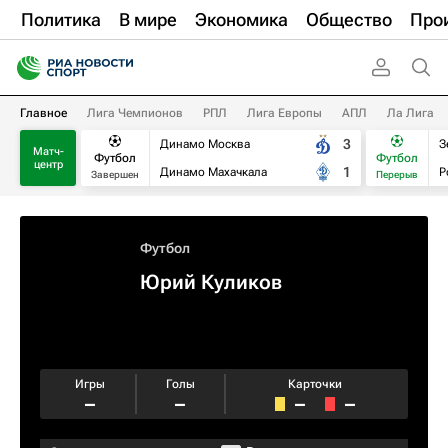
Политика
В мире
Экономика
Общество
Про
Главное
Лига Чемпионов
РПЛ
Лига Европы
АПЛ
Ла Лига
3
Динамо Москва
З
Матч-
Футбол
Футбол
центр
1
Динамо Махачкала
Р
Завершен
Перерыв
Футбол
Юрий Куликов
Игры
Голы
Карточки
–
–
–
–