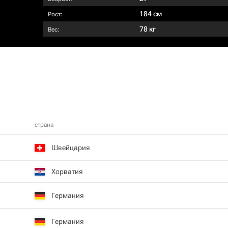
184 см
Рост:
78 кг
Вес:
страна
Швейцария
Хорватия
Германия
Германия