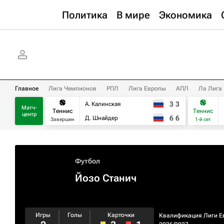
Политика
В мире
Экономика
Главное
Лига Чемпионов
РПЛ
Лига Европы
АПЛ
Ла Лига
3
3
А. Калинская
Матч-
Теннис
Теннис
центр
6
6
Д. Шнайдер
Завершен
1-й сет
Футбол
Йозо Станич
Игры
Голы
Карточки
Квалификация Лиги Е