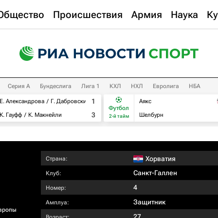
Общество
Происшествия
Армия
Наука
Ку
Серия А
Бундеслига
Лига 1
КХЛ
НХЛ
Евролига
НБА
1
Е. Александрова
Г. Дабровски
Аякс
Футбол
3
К. Гауфф
К. Макнейли
Шелбурн
2-й тайм
Хорватия
Страна:
Санкт-Галлен
Клуб:
4
Номер:
Защитник
Амплуа:
вропы
27
Возраст: