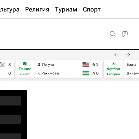
льтура
Религия
Туризм
Спорт
3
6
2
Д. Пегула
Брага
Теннис
Футбол
0
4
0
К. Рахимова
Динам
2-й сет
Перерыв