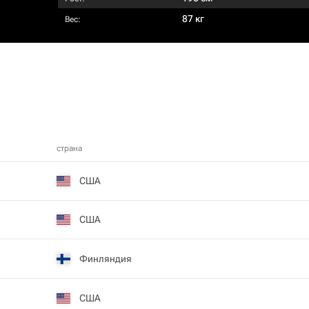
87 кг
Вес:
страна
США
США
Финляндия
США