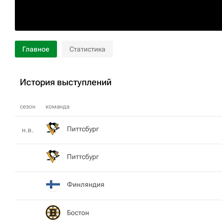
Главное
Статистика
История выступлений
сезон
команда
Питтсбург
н.в.
Питтсбург
Финляндия
Бостон