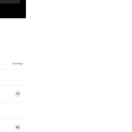
номер
15
45