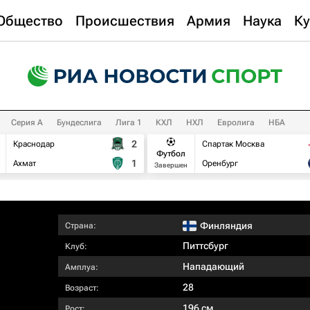
Общество
Происшествия
Армия
Наука
Ку
Серия А
Бундеслига
Лига 1
КХЛ
НХЛ
Евролига
НБА
2
Краснодар
Спартак Москва
Футбол
1
Ахмат
Оренбург
Завершен
Финляндия
Страна:
Питтсбург
Клуб:
Нападающий
Амплуа:
28
Возраст:
196 см
Рост: