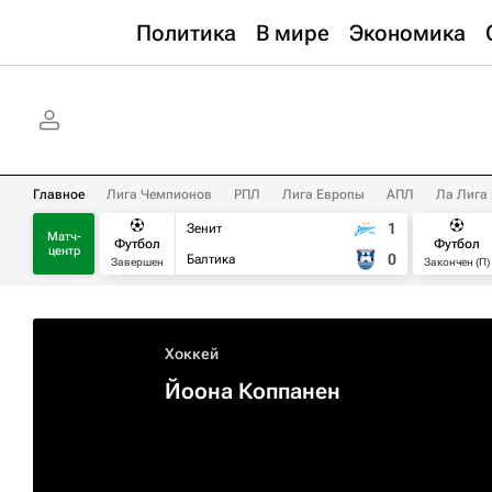
Политика
В мире
Экономика
Главное
Лига Чемпионов
РПЛ
Лига Европы
АПЛ
Ла Лига
1
Зенит
Матч-
Футбол
Футбол
центр
0
Балтика
Завершен
Закончен (П)
Хоккей
Йоона Коппанен