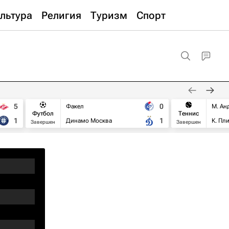
льтура
Религия
Туризм
Спорт
5
0
Факел
М. Ан
Футбол
Теннис
1
1
Динамо Москва
К. Пл
Завершен
Завершен