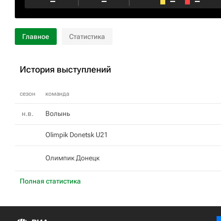
–
–
–
–
Главное
Статистика
История выступлений
сезон
команда
н.в.
Волынь
Olimpik Donetsk U21
Олимпик Донецк
Полная статистика