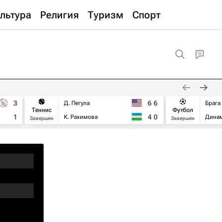
льтура
Религия
Туризм
Спорт
3
6
6
Д. Пегула
Брага
Теннис
Футбол
1
4
0
К. Рахимова
Дина
Завершен
Завершен