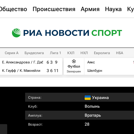
Общество
Происшествия
Армия
Наука
Ку
Серия А
Бундеслига
Лига 1
КХЛ
НХЛ
Евролига
НБА
6
3
9
Е. Александрова
Г. Дабровски
Аякс
Футбол
3
6
11
К. Гауфф
К. Макнейли
Шелбурн
Завершен
Украина
Страна:
Волынь
Клуб:
Вратарь
Амплуа:
28
Возраст: