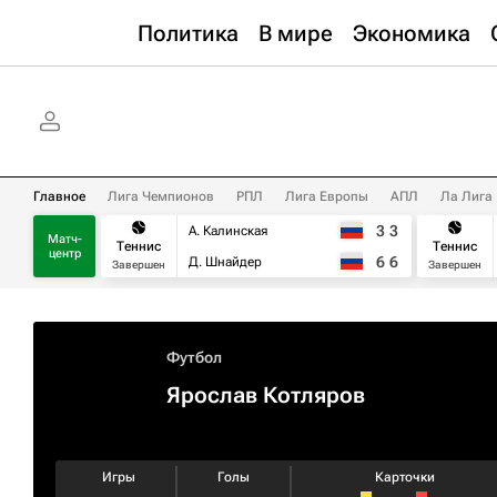
Политика
В мире
Экономика
Главное
Лига Чемпионов
РПЛ
Лига Европы
АПЛ
Ла Лига
3
3
А. Калинская
Матч-
Теннис
Теннис
центр
6
6
Д. Шнайдер
Завершен
Завершен
Футбол
Ярослав Котляров
Игры
Голы
Карточки