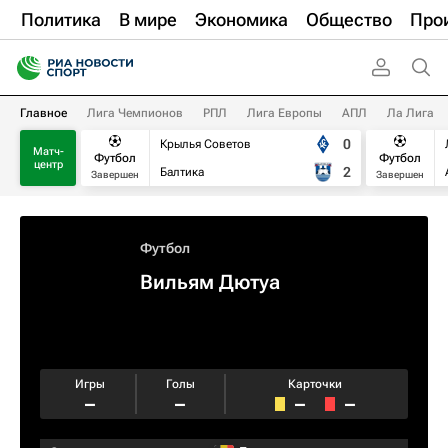
Политика
В мире
Экономика
Общество
Про
Главное
Лига Чемпионов
РПЛ
Лига Европы
АПЛ
Ла Лига
0
Крылья Советов
Матч-
Футбол
Футбол
центр
2
Балтика
Завершен
Завершен
Футбол
Вильям Дютуа
Игры
Голы
Карточки
–
–
–
–