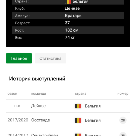
Бельгия
Страна:
Дейнзе
Клуб:
Вратарь
Амплуа:
37
Возраст:
182 см
Рост:
74 кг
Вес:
Главное
Статистика
История выступлений
сезон
команда
страна
номер
н.в.
Дейнзе
Бельгия
2017/2020
Оостенде
Бельгия
28
2014/2017
Сент-Труйден
Бельгия
28