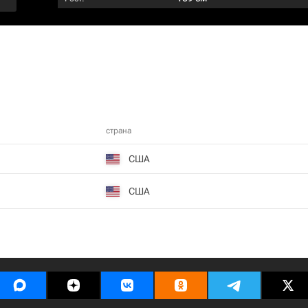
страна
США
США