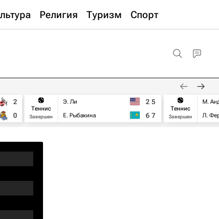
льтура
Религия
Туризм
Спорт
2
2
5
Э. Ли
М. Ан
Теннис
Теннис
0
6
7
Е. Рыбакина
Л. Фе
Завершен
Завершен