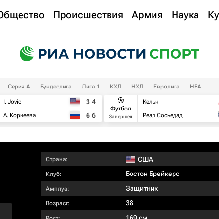
Общество
Происшествия
Армия
Наука
Ку
Серия А
Бундеслига
Лига 1
КХЛ
НХЛ
Евролига
НБА
3
4
I. Jovic
Кельн
Футбол
6
6
А. Корнеева
Реал Сосьедад
Завершен
США
Страна:
Бостон Брейкерс
Клуб:
Защитник
Амплуа:
38
Возраст:
169 см
Рост: