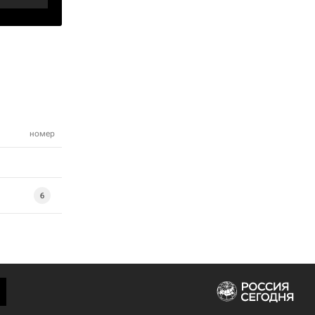
номер
6