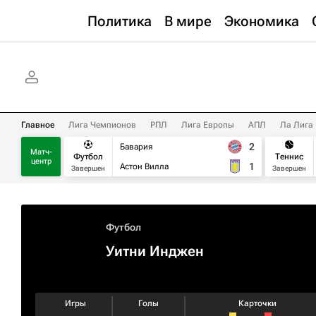
Политика
В мире
Экономика
Главное
Лига Чемпионов
РПЛ
Лига Европы
АПЛ
Ла Лига
2
Бавария
Матч-
Футбол
Теннис
центр
1
Астон Вилла
Завершен
Завершен
Футбол
Уитни Инджен
Игры
Голы
Карточки