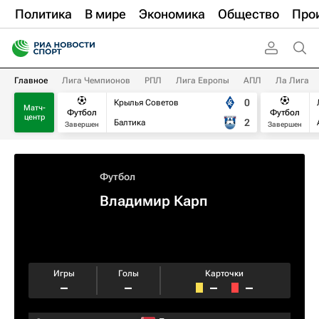
Политика
В мире
Экономика
Общество
Про
Главное
Лига Чемпионов
РПЛ
Лига Европы
АПЛ
Ла Лига
0
Крылья Советов
Матч-
Футбол
Футбол
центр
2
Балтика
Завершен
Завершен
Футбол
Владимир Карп
Игры
Голы
Карточки
–
–
–
–