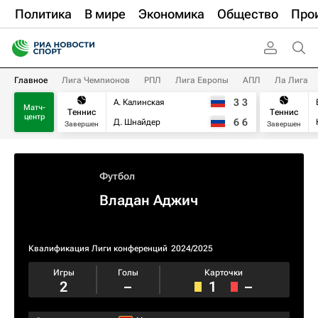
Политика
В мире
Экономика
Общество
Про
Главное
Лига Чемпионов
РПЛ
Лига Европы
АПЛ
Ла Лига
3
3
А. Калинская
Матч-
Теннис
Теннис
центр
6
6
Д. Шнайдер
Завершен
Завершен
Футбол
Владан Аджич
Квалификация Лиги конференций
2024/2025
Игры
Голы
Карточки
2
–
1
–