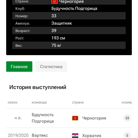
Черногория
Страна:
Будучность Подгорица
Клуб:
33
Номер:
Защитник
Амплуа:
39
Возраст:
193 см
Рост:
75 кг
Вес:
Главное
Статистика
История выступлений
сезон
команда
страна
номер
Будучность
н.в.
Черногория
33
Подгорица
2019/2020
Вартекс
Хорватия
5