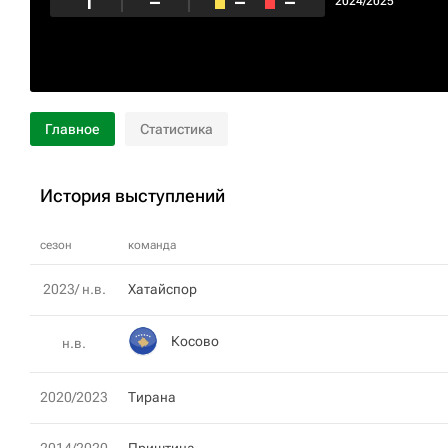
1
–
–
–
2024/2025
Главное
Статистика
История выступлений
сезон
команда
2023/ н.в.
Хатайспор
Косово
н.в.
2020/2023
Тирана