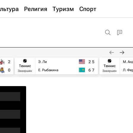
льтура
Религия
Туризм
Спорт
2
2
5
Э. Ли
М. Ан
Теннис
Теннис
0
6
7
Е. Рыбакина
Л. Фе
Завершен
Завершен