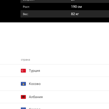
190 см
Рост:
82 кг
Вес:
страна
Турция
Косово
Албания