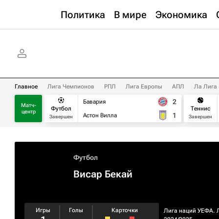
Политика
В мире
Экономика
Главное
Лига Чемпионов
РПЛ
Лига Европы
АПЛ
Ла Лига
2
Бавария
Матч-
Футбол
Теннис
центр
1
Астон Вилла
Завершен
Завершен
Футбол
Висар Бекай
Игры
Голы
Карточки
Лига наций УЕФА. 