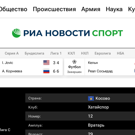
Общество
Происшествия
Армия
Наука
Ку
Серия А
Бундеслига
Лига 1
КХЛ
НХЛ
Евролига
НБА
3
4
I. Jovic
Кельн
Футбол
6
6
А. Корнеева
Реал Сосьедад
Завершен
Косово
Страна:
Хатайспор
Клуб:
12
Номер:
Вратарь
Амплуа:
Лига C
29
Возраст: