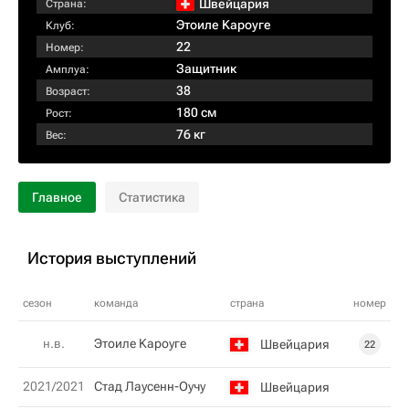
Швейцария
Страна:
Этоиле Kароуге
Клуб:
22
Номер:
Защитник
Амплуа:
38
Возраст:
180 см
Рост:
76 кг
Вес:
Главное
Статистика
История выступлений
сезон
команда
страна
номер
н.в.
Этоиле Kароуге
Швейцария
22
2021/2021
Стад Лаусенн-Оучу
Швейцария