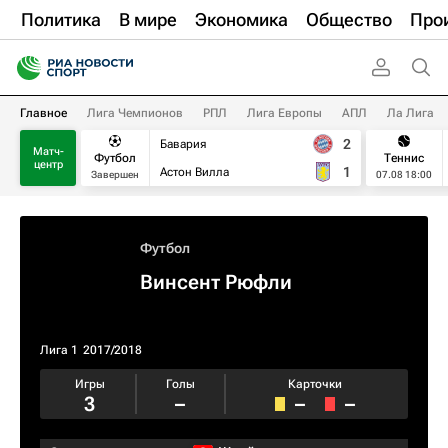
Политика
В мире
Экономика
Общество
Про
Главное
Лига Чемпионов
РПЛ
Лига Европы
АПЛ
Ла Лига
2
Бавария
Матч-
Футбол
Теннис
центр
1
Астон Вилла
Завершен
07.08 18:00
Футбол
Винсент Рюфли
Лига 1
2017/2018
Игры
Голы
Карточки
3
–
–
–