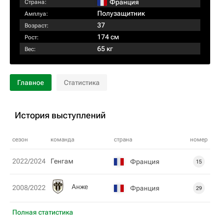
Франция
Страна:
Полузащитник
Амплуа:
37
Возраст:
174 см
Рост:
65 кг
Вес:
Главное
Статистика
История выступлений
сезон
команда
страна
номер
2022/2024
Генгам
Франция
15
Анже
2008/2022
Франция
29
Полная статистика