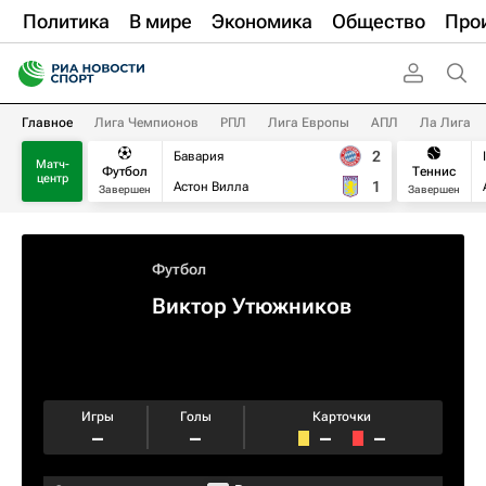
Политика
В мире
Экономика
Общество
Про
Главное
Лига Чемпионов
РПЛ
Лига Европы
АПЛ
Ла Лига
2
Бавария
Матч-
Футбол
Теннис
центр
1
Астон Вилла
Завершен
Завершен
Футбол
Виктор Утюжников
Игры
Голы
Карточки
–
–
–
–