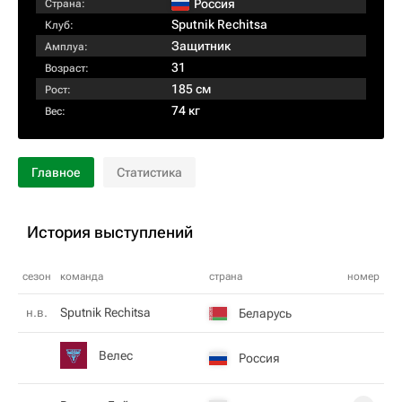
Россия
Страна:
Sputnik Rechitsa
Клуб:
Защитник
Амплуа:
31
Возраст:
185 см
Рост:
74 кг
Вес:
Главное
Статистика
История выступлений
сезон
команда
страна
номер
н.в.
Sputnik Rechitsa
Беларусь
Велес
Россия