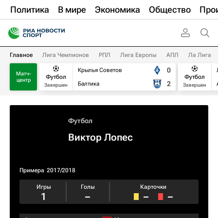
Политика
В мире
Экономика
Общество
Про
Главное
Лига Чемпионов
РПЛ
Лига Европы
АПЛ
Ла Лига
0
Крылья Советов
Матч-
Футбол
Футбол
центр
2
Балтика
Завершен
Завершен
Футбол
Виктор Лопес
Примера
2017/2018
Игры
Голы
Карточки
1
–
–
–