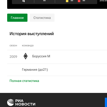
4
–
–
–
2023
Главное
Статистика
История выступлений
сезон
команда
Боруссия М
2009
Германия (до21)
Полная статистика