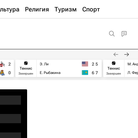
льтура
Религия
Туризм
Спорт
2
2
5
Э. Ли
М. Ан
Теннис
Теннис
0
6
7
Е. Рыбакина
Л. Фе
Завершен
Завершен