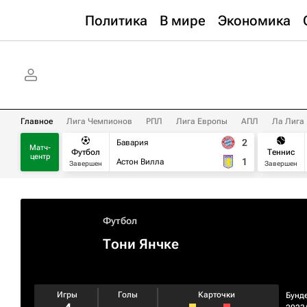
Политика
В мире
Экономика
Главное
Лига Чемпионов
РПЛ
Лига Европы
АПЛ
Ла Лига
2
Бавария
Матч-
Футбол
Теннис
центр
1
Астон Вилла
Завершен
Завершен
Футбол
Тони Янчке
Игры
Голы
Карточки
Бунд