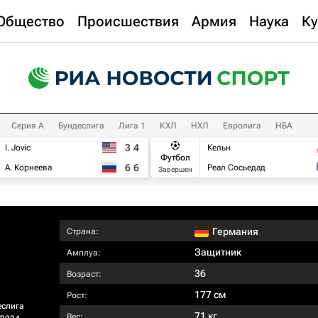
Общество
Происшествия
Армия
Наука
Ку
Серия А
Бундеслига
Лига 1
КХЛ
НХЛ
Евролига
НБА
3
4
I. Jovic
Кельн
Футбол
6
6
А. Корнеева
Реал Сосьедад
Завершен
Германия
Страна:
Защитник
Амплуа:
36
Возраст:
177 см
Рост:
еслига
71 кг
Вес: