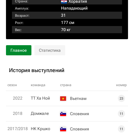
Хорватия
Страна:
Нападающий
Амплуа:
31
Возраст:
177 см
Рост:
70 кг
Вес:
Главное
Статистика
История выступлений
сезон
команда
страна
номер
2022
ТТ Ха Ной
Вьетнам
23
2018
Домжале
Словения
11
2017/2018
НК Кршко
Словения
11