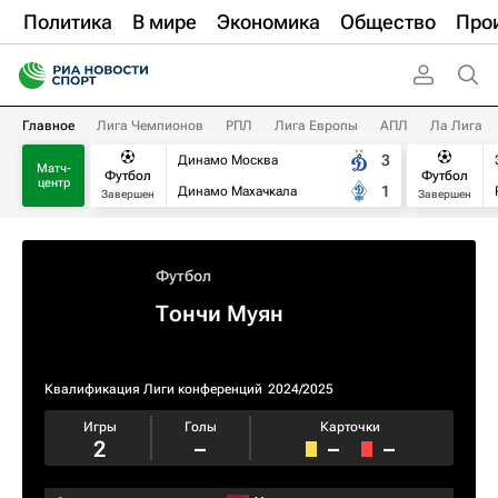
Политика
В мире
Экономика
Общество
Про
Главное
Лига Чемпионов
РПЛ
Лига Европы
АПЛ
Ла Лига
3
Динамо Москва
Матч-
Футбол
Футбол
центр
1
Динамо Махачкала
Завершен
Завершен
Футбол
Тончи Муян
Квалификация Лиги конференций
2024/2025
Игры
Голы
Карточки
2
–
–
–