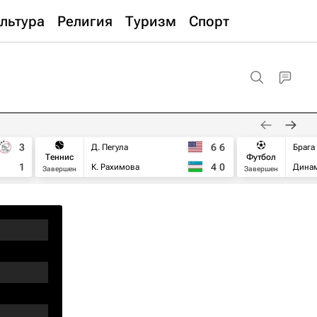
льтура
Религия
Туризм
Спорт
3
6
6
Д. Пегула
Брага
Теннис
Футбол
1
4
0
К. Рахимова
Дина
Завершен
Завершен