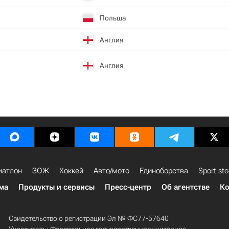
Польша
Англия
Англия
иатлон
ЗОЖ
Хоккей
Авто/мото
Единоборства
Sport sto
ма
Продукты и сервисы
Пресс-центр
Об агентстве
Ко
Свидетельство о регистрации Эл № ФС77-57640