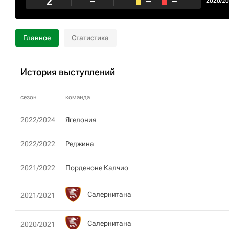
2
–
–
–
2020/2
Главное
Статистика
История выступлений
сезон
команда
2022/2024
Ягелония
2022/2022
Рeджина
2021/2022
Порденоне Калчио
Салернитана
2021/2021
Салернитана
2020/2021