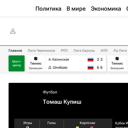
Политика
В мире
Экономика
Главное
Лига Чемпионов
РПЛ
Лига Европы
АПЛ
Ла Лига
3
3
А. Калинская
Матч-
Теннис
Теннис
центр
6
6
Д. Шнайдер
Завершен
Завершен
Футбол
Томаш Купиш
Игры
Голы
Карточки
Кубок 