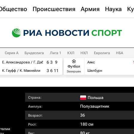
Общество
Происшествия
Армия
Наука
Ку
Серия А
Бундеслига
Лига 1
КХЛ
НХЛ
Евролига
НБА
6
3
9
Е. Александрова
Г. Дабровски
Аякс
Футбол
3
6
11
К. Гауфф
К. Макнейли
Шелбурн
Завершен
Польша
Страна:
Полузащитник
Амплуа:
36
Возраст:
180 см
Рост:
Италии
80 кг
Вес: