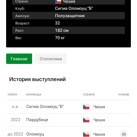
Чехия
Страна:
Сигма Оломоуц "Б"
Клуб:
Полузащитник
Амплуа:
32
Возраст:
182 см
Рост:
70 кг
Вес:
Главное
Статистика
История выступлений
сезон
команда
страна
номер
н.в.
Сигма Оломоуц "Б"
Чехия
2022
Пардубице
Чехия
до 2022
Оломоуц
Чехия
23