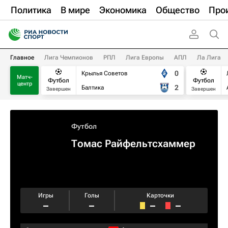
Политика
В мире
Экономика
Общество
Про
Главное
Лига Чемпионов
РПЛ
Лига Европы
АПЛ
Ла Лига
0
Крылья Советов
Матч-
Футбол
Футбол
центр
2
Балтика
Завершен
Завершен
Футбол
Томас Райфельтсхаммер
Игры
Голы
Карточки
–
–
–
–