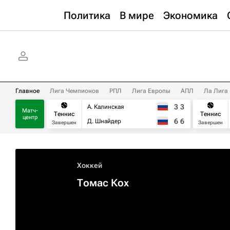
Политика
В мире
Экономика
Главное
Лига Чемпионов
РПЛ
Лига Европы
АПЛ
Ла Лига
3
3
А. Калинская
Матч-
Теннис
Теннис
центр
6
6
Д. Шнайдер
Завершен
Завершен
Хоккей
Томас Кох