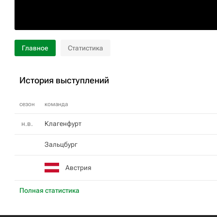
Главное
Статистика
История выступлений
сезон
команда
н.в.
Клагенфурт
Зальцбург
Австрия
Полная статистика