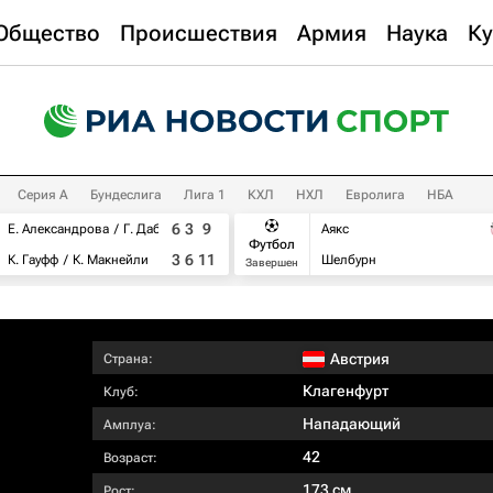
Общество
Происшествия
Армия
Наука
Ку
Серия А
Бундеслига
Лига 1
КХЛ
НХЛ
Евролига
НБА
6
3
9
Е. Александрова
Г. Дабровски
Аякс
Футбол
3
6
11
К. Гауфф
К. Макнейли
Шелбурн
Завершен
Австрия
Страна:
Клагенфурт
Клуб:
Нападающий
Амплуа:
42
Возраст:
173 см
Рост: