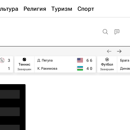
льтура
Религия
Туризм
Спорт
3
6
6
Д. Пегула
Брага
Теннис
Футбол
1
4
0
К. Рахимова
Дина
Завершен
Завершен