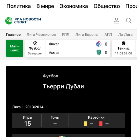
Политика
В мире
Экономика
Общество
Про
Главное
Лига Чемпионов
РПЛ
Лига Европы
АПЛ
Ла Лига
0
Факел
Матч-
Футбол
Теннис
центр
0
Ахмат
Завершен
11.08 02:00
Футбол
Тьерри Дубаи
Лига 1
2013/2014
Игры
Голы
Карточки
15
–
–
–