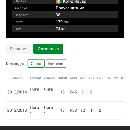
Кот-д'Ивуар
Страна:
Полузащитник
Амплуа:
38
Возраст:
179 см
Рост:
74 кг
Вес:
Главное
Статистика
Команда:
Сошо
Удинезе
сезон
турнир
стадия
матчи
мин
осн
внз
гол
пас
жк
кк
Лига
Лига
2013/2014
15
645
7
8
1
1
Лига
Лига
2012/2013
13
938
12
1
2
1
1