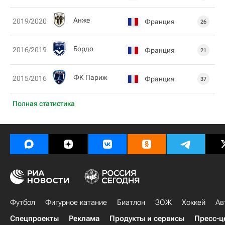
Анже
2019/2020
Франция
26
Бордо
2016/2019
Франция
21
ФК Париж
2015/2016
Франция
37
Полная статистика
Футбол
Фигурное катание
Биатлон
ЗОЖ
Хоккей
Ав
Спецпроекты
Реклама
Продукты и сервисы
Пресс-ц