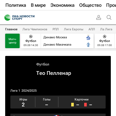
Политика
В мире
Экономика
Общество
Про
Главное
Лига Чемпионов
РПЛ
Лига Европы
АПЛ
Ла Лига
Динамо Москва
Матч-
Футбол
Футбол
центр
Динамо Махачкала
09.08 14:30
09.08 17:00
Футбол
Тео Пелленар
Лига 1
2024/2025
Игры
Голы
Карточки
2
–
–
–