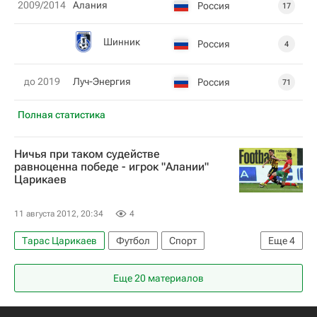
2009/2014
Алания
Россия
17
Шинник
Россия
4
до 2019
Луч-Энергия
Россия
71
Полная статистика
Ничья при таком судействе
равноценна победе - игрок "Алании"
Царикаев
11 августа 2012, 20:34
4
Тарас Царикаев
Футбол
Спорт
Еще
4
РПЛ 2026-2027 (Чемпионат России по футболу)
Еще 20 материалов
Кубань
Локомотив (Москва)
Алания