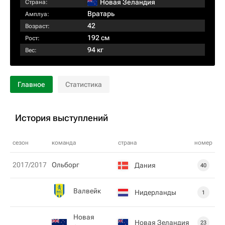
Новая Зеландия
Страна:
Вратарь
Амплуа:
42
Возраст:
192 см
Рост:
94 кг
Вес:
Главное
Статистика
История выступлений
сезон
команда
страна
номер
2017/2017
Ольборг
Дания
40
Валвейк
Нидерланды
1
Новая
Новая Зеландия
23