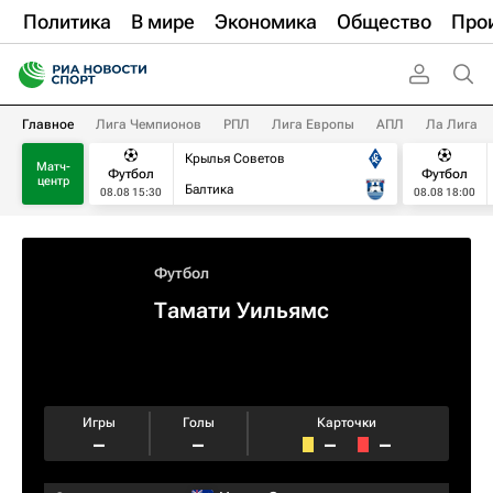
Политика
В мире
Экономика
Общество
Про
Главное
Лига Чемпионов
РПЛ
Лига Европы
АПЛ
Ла Лига
Крылья Советов
Матч-
Футбол
Футбол
центр
Балтика
08.08 15:30
08.08 18:00
Футбол
Тамати Уильямс
Игры
Голы
Карточки
–
–
–
–