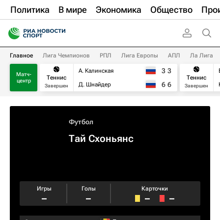
Политика
В мире
Экономика
Общество
Про
Главное
Лига Чемпионов
РПЛ
Лига Европы
АПЛ
Ла Лига
3
3
А. Калинская
Матч-
Теннис
Теннис
центр
6
6
Д. Шнайдер
Завершен
Завершен
Футбол
Тай Схоньянс
Игры
Голы
Карточки
–
–
–
–