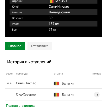
Бельгия
Страна:
Синт-Никлас
Клуб:
Нападающий
Амплуа:
39
Возраст:
187 см
Рост:
71 кг
Вес:
Главное
Статистика
История выступлений
сезон
команда
страна
номер
н.в.
Синт-Никлас
Бельгия
Оуд-Хеверле
Бельгия
11
Полная статистика