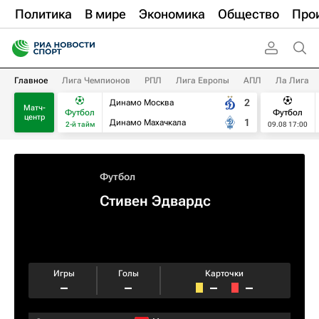
Политика
В мире
Экономика
Общество
Про
Главное
Лига Чемпионов
РПЛ
Лига Европы
АПЛ
Ла Лига
2
Динамо Москва
Матч-
Футбол
Футбол
центр
1
Динамо Махачкала
2-й тайм
09.08 17:00
Футбол
Стивен Эдвардс
Игры
Голы
Карточки
–
–
–
–