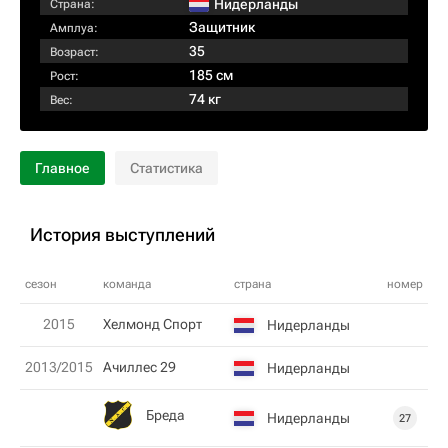
Нидерланды
Страна:
Защитник
Амплуа:
35
Возраст:
185 см
Рост:
74 кг
Вес:
Главное
Статистика
История выступлений
сезон
команда
страна
номер
2015
Хелмонд Спорт
Нидерланды
2013/2015
Ачиллес 29
Нидерланды
Бреда
Нидерланды
27