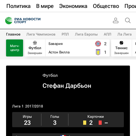
Политика
В мире
Экономика
Общество
Про
Главное
Лига Чемпионов
РПЛ
Лига Европы
АПЛ
Ла Лига
2
Бавария
Матч-
Футбол
Теннис
центр
1
Астон Вилла
Завершен
Завершен
Футбол
Стефан Дарбьон
Лига 1
2017/2018
Игры
Голы
Карточки
23
3
2
–