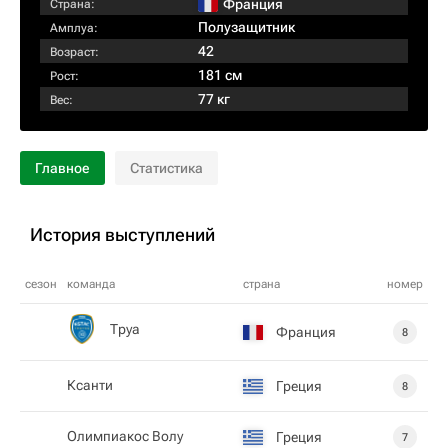
Франция
Страна:
Полузащитник
Амплуа:
42
Возраст:
181 см
Рост:
77 кг
Вес:
Главное
Статистика
История выступлений
сезон
команда
страна
номер
Труа
Франция
8
Ксанти
Греция
8
Олимпиакос Волу
Греция
7