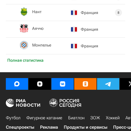
Нант
Франция
8
Аяччо
Франция
Монпелье
Франция
Полная статистика
Футбол
Фигурное катание
Биатлон
ЗОЖ
Хоккей
Ав
Спецпроекты
Реклама
Продукты и сервисы
Пресс-ц