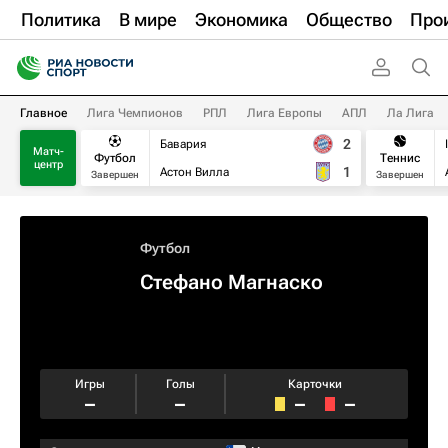
Политика
В мире
Экономика
Общество
Про
Главное
Лига Чемпионов
РПЛ
Лига Европы
АПЛ
Ла Лига
2
Бавария
Матч-
Футбол
Теннис
центр
1
Астон Вилла
Завершен
Завершен
Футбол
Стефано Магнаско
Игры
Голы
Карточки
–
–
–
–