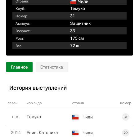
Чили
Страна:
Темуко
Клуб:
31
Номер:
Защитник
Амплуа:
33
Возраст:
175 см
Рост:
72 кг
Вес:
Главное
Статистика
История выступлений
сезон
команда
страна
номер
н.в.
Темуко
Чили
31
2014
Унив. Католика
Чили
29