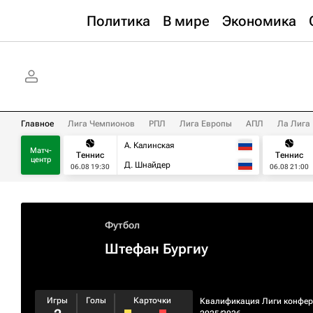
Политика
В мире
Экономика
Главное
Лига Чемпионов
РПЛ
Лига Европы
АПЛ
Ла Лига
А. Калинская
Матч-
Теннис
Теннис
центр
Д. Шнайдер
06.08 19:30
06.08 21:00
Футбол
Штефан Бургиу
Игры
Голы
Карточки
Квалификация Лиги конфе