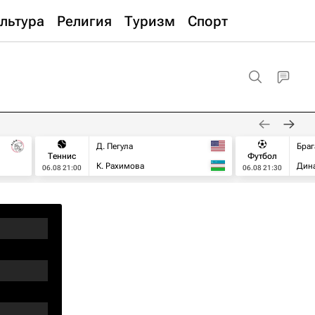
льтура
Религия
Туризм
Спорт
Д. Пегула
Браг
Теннис
Футбол
К. Рахимова
Дин
06.08 21:00
06.08 21:30