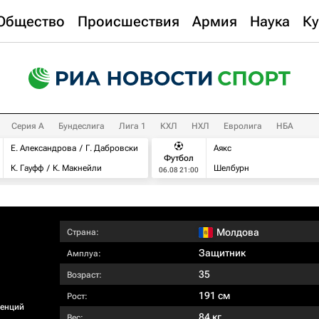
Общество
Происшествия
Армия
Наука
Ку
Серия А
Бундеслига
Лига 1
КХЛ
НХЛ
Евролига
НБА
Е. Александрова
Г. Дабровски
Аякс
Футбол
К. Гауфф
К. Макнейли
Шелбурн
06.08 21:00
Молдова
Страна:
Защитник
Амплуа:
35
Возраст:
191 см
Рост:
ренций
84 кг
Вес: