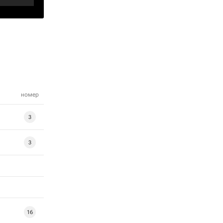
номер
3
3
16