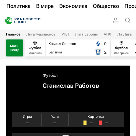
Политика
В мире
Экономика
Общество
Про
Главное
Лига Чемпионов
РПЛ
Лига Европы
АПЛ
Ла Лига
0
Крылья Советов
Матч-
Футбол
Футбол
центр
2
Балтика
Завершен
Завершен
Футбол
Станислав Работов
Игры
Голы
Карточки
–
–
–
–