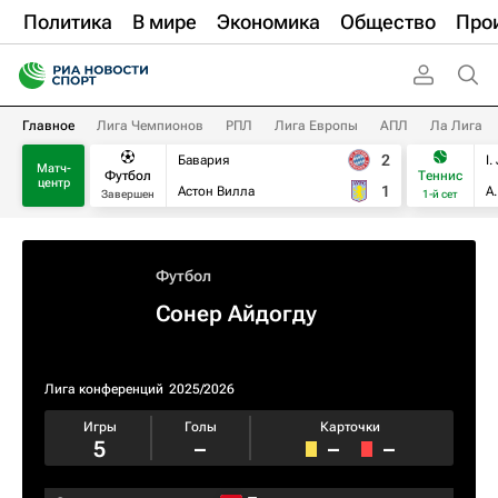
Политика
В мире
Экономика
Общество
Про
Главное
Лига Чемпионов
РПЛ
Лига Европы
АПЛ
Ла Лига
2
Бавария
I.
Матч-
Футбол
Теннис
центр
1
Астон Вилла
А
Завершен
1-й сет
Футбол
Сонер Айдогду
Лига конференций
2025/2026
Игры
Голы
Карточки
5
–
–
–