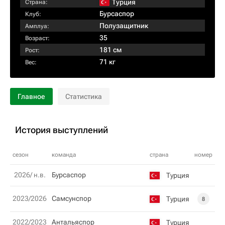
Турция
Страна:
Бурсаспор
Клуб:
Полузащитник
Амплуа:
35
Возраст:
181 см
Рост:
71 кг
Вес:
Главное
Статистика
История выступлений
сезон
команда
страна
номер
2026/ н.в.
Бурсаспор
Турция
2023/2026
Самсунспор
Турция
8
2022/2023
Антальяспор
Турция