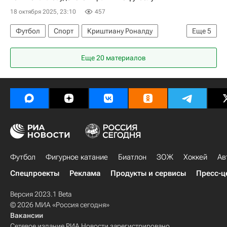
18 октября 2025, 23:10
457
Футбол
Спорт
Криштиану Роналду
Еще
5
Жуан Феликс
Кингсли Коман
Аль-Наср
Еще 20 материалов
Аль-Хазм
Аль-Иттифак
Футбол
Фигурное катание
Биатлон
ЗОЖ
Хоккей
Ав
Спецпроекты
Реклама
Продукты и сервисы
Пресс-ц
Версия 2023.1 Beta
© 2026 МИА «Россия сегодня»
Вакансии
Сетевое издание РИА Новости зарегистрировано