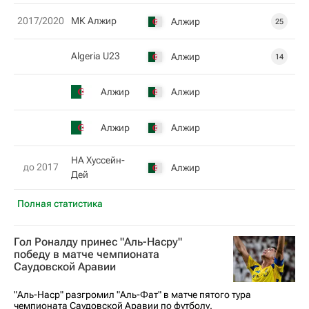
2017/2020
МК Алжир
Алжир
25
Algeria U23
Алжир
14
Алжир
Алжир
Алжир
Алжир
НА Хуссейн-
до 2017
Алжир
Дей
Полная статистика
Гол Роналду принес "Аль-Насру"
победу в матче чемпионата
Саудовской Аравии
"Аль-Наср" разгромил "Аль-Фат" в матче пятого тура
чемпионата Саудовской Аравии по футболу.