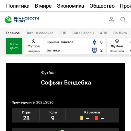
Политика
В мире
Экономика
Общество
Про
Главное
Лига Чемпионов
РПЛ
Лига Европы
АПЛ
Ла Лига
0
Крылья Советов
Матч-
Футбол
Футбол
центр
2
Балтика
Завершен
Завершен
Футбол
Софьян Бендебка
Премьер-лига
2025/2026
Игры
Голы
Карточки
28
9
–
–