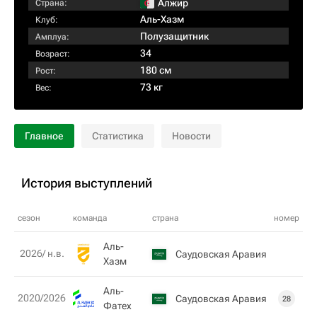
Алжир
Страна:
Аль-Хазм
Клуб:
Полузащитник
Амплуа:
34
Возраст:
180 см
Рост:
73 кг
Вес:
Главное
Статистика
Новости
История выступлений
сезон
команда
страна
номер
Аль-
2026/ н.в.
Саудовская Аравия
Хазм
Аль-
2020/2026
Саудовская Аравия
28
Фатех