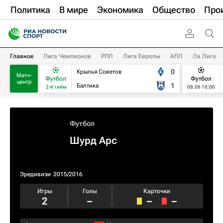
Политика
В мире
Экономика
Общество
Про
Главное
Лига Чемпионов
РПЛ
Лига Европы
АПЛ
Ла Лига
0
Крылья Советов
Матч-
Футбол
Футбол
центр
1
Балтика
2-й тайм
08.08 18:00
Футбол
Шурд Арс
Эредивизи
2015/2016
Игры
Голы
Карточки
2
–
–
–