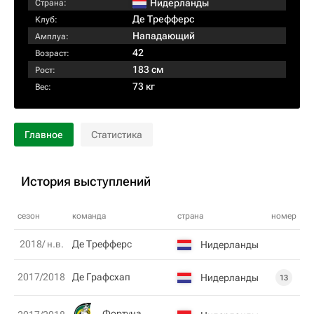
Нидерланды
Страна:
Де Трефферс
Клуб:
Нападающий
Амплуа:
42
Возраст:
183 см
Рост:
73 кг
Вес:
Главное
Статистика
История выступлений
сезон
команда
страна
номер
2018/ н.в.
Де Трефферс
Нидерланды
2017/2018
Де Графсхап
Нидерланды
13
Фортуна