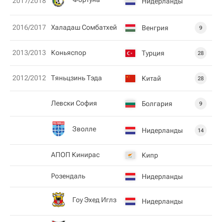
2017/2018
Нидерланды
2016/2017
Халадаш Сомбатхей
Венгрия
9
2013/2013
Коньяспор
Турция
28
2012/2012
Тяньцзинь Тэда
Китай
28
Левски София
Болгария
9
Зволле
Нидерланды
14
АПОП Кинирас
Кипр
Розендаль
Нидерланды
Гоу Эхед Иглз
Нидерланды