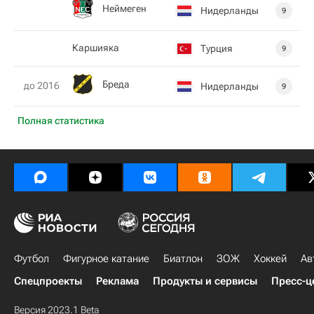
Неймеген
Нидерланды
9
Каршияка
Турция
9
Бреда
до 2016
Нидерланды
9
Полная статистика
Футбол
Фигурное катание
Биатлон
ЗОЖ
Хоккей
Ав
Спецпроекты
Реклама
Продукты и сервисы
Пресс-ц
Версия 2023.1 Beta