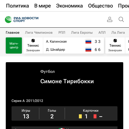
Политика
В мире
Экономика
Общество
Про
Главное
Лига Чемпионов
РПЛ
Лига Европы
АПЛ
Ла Лига
3
3
А. Калинская
Матч-
Теннис
Теннис
центр
6
6
Д. Шнайдер
Завершен
Завершен
Футбол
Симоне Тирибокки
Серия А
2011/2012
Игры
Голы
Карточки
13
2
1
–