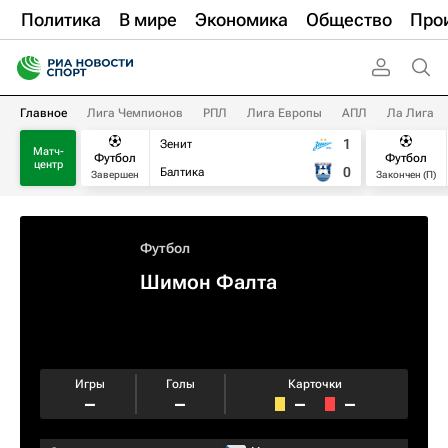
Политика
В мире
Экономика
Общество
Про
Главное
Лига Чемпионов
РПЛ
Лига Европы
АПЛ
Ла Лига
1
Зенит
Матч-
Футбол
Футбол
центр
0
Балтика
Завершен
Закончен (П)
Футбол
Шимон Фалта
Игры
Голы
Карточки
–
–
–
–