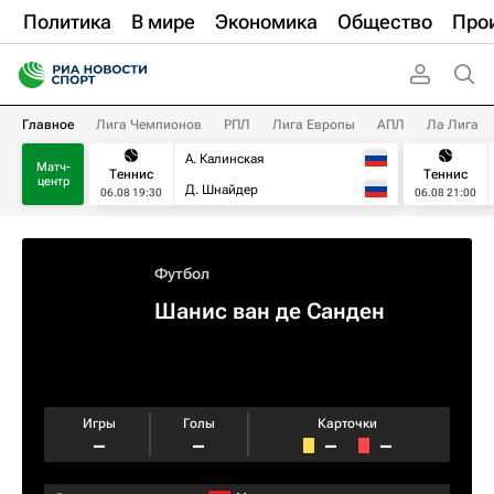
Политика
В мире
Экономика
Общество
Про
Главное
Лига Чемпионов
РПЛ
Лига Европы
АПЛ
Ла Лига
А. Калинская
Матч-
Теннис
Теннис
центр
Д. Шнайдер
06.08 19:30
06.08 21:00
Футбол
Шанис ван де Санден
Игры
Голы
Карточки
–
–
–
–