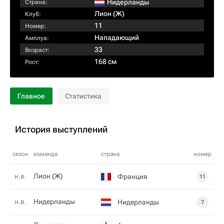
Нидерланды
Страна:
Лион (Ж)
Клуб:
11
Номер:
Нападающий
Амплуа:
33
Возраст:
168 см
Рост:
Главное
Статистика
История выступлений
сезон
команда
страна
номер
н.в.
Лион (Ж)
Франция
11
н.в.
Нидерланды
Нидерланды
7