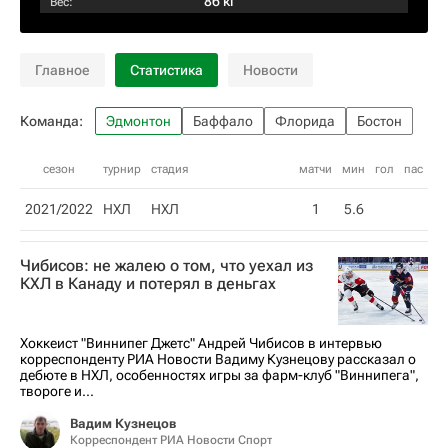
86 кг
Вес:
Главное
Статистика
Новости
Команда:
Эдмонтон
Баффало
Флорида
Бостон
сезон
турнир
стадия
матчи
мин
гол
пас
2021/2022
НХЛ
НХЛ
1
5.6
Чибисов: не жалею о том, что уехал из
КХЛ в Канаду и потерял в деньгах
Хоккеист "Виннипег Джетс" Андрей Чибисов в интервью
корреспонденту РИА Новости Вадиму Кузнецову рассказал о
дебюте в НХЛ, особенностях игры за фарм-клуб "Виннипега",
твороге и...
Вадим Кузнецов
Корреспондент РИА Новости Спорт