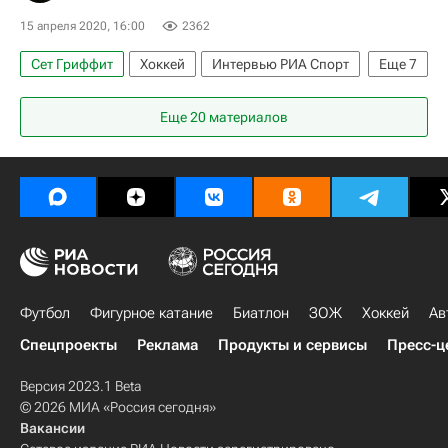
15 апреля 2020, 16:00
2362
Сет Гриффит
Хоккей
Интервью РИА Спорт
Еще
7
КХЛ 2025-2026
Еще 20 материалов
Национальная хоккейная лига (НХЛ)
Виннипег Джетс
Андрей Чибисов
Александр Хохлачёв
Пол Морис
Металлург (Магнитогорск)
Футбол
Фигурное катание
Биатлон
ЗОЖ
Хоккей
Ав
Спецпроекты
Реклама
Продукты и сервисы
Пресс-ц
Версия 2023.1 Beta
© 2026 МИА «Россия сегодня»
Вакансии