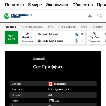
Политика
В мире
Экономика
Общество
Про
Главное
Лига Чемпионов
РПЛ
Лига Европы
АПЛ
Ла Лига
3
Динамо Москва
Матч-
Футбол
Футбол
центр
1
Динамо Махачкала
Завершен
Завершен
Хоккей
Сет Гриффит
Канада
Страна:
Нападающий
Амплуа:
33
Возраст:
175 см
Рост: