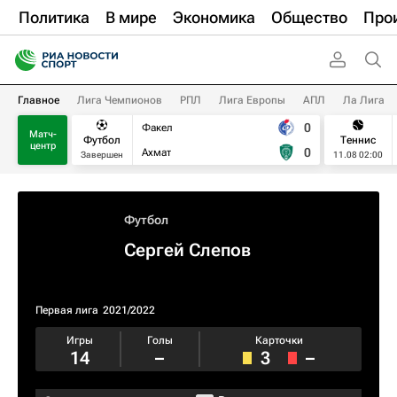
Политика
В мире
Экономика
Общество
Про
Главное
Лига Чемпионов
РПЛ
Лига Европы
АПЛ
Ла Лига
0
Факел
Матч-
Футбол
Теннис
центр
0
Ахмат
Завершен
11.08 02:00
Футбол
Сергей Слепов
Первая лига
2021/2022
Игры
Голы
Карточки
14
–
3
–