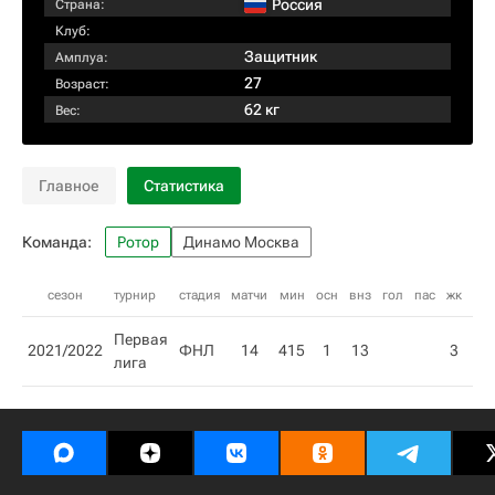
Россия
Страна:
Клуб:
Защитник
Амплуа:
27
Возраст:
62 кг
Вес:
Главное
Статистика
Команда:
Ротор
Динамо Москва
сезон
турнир
стадия
матчи
мин
осн
внз
гол
пас
жк
кк
Первая
2021/2022
ФНЛ
14
415
1
13
3
лига