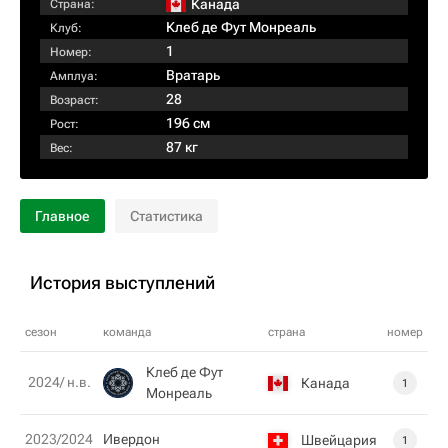
Канада
Страна:
Клеб де Фут Монреаль
Клуб:
1
Номер:
Вратарь
Амплуа:
28
Возраст:
196 см
Рост:
87 кг
Вес:
Главное
Статистика
История выступлений
сезон
команда
страна
номер
Клеб де Фут
2024/ н.в.
Канада
1
Монреаль
2023/2024
Ивердон
Швейцария
1