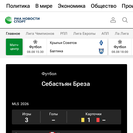
Политика
В мире
Экономика
Общество
Про
Главное
Лига Чемпионов
РПЛ
Лига Европы
АПЛ
Ла Лига
Крылья Советов
Матч-
Футбол
Футбол
центр
Балтика
08.08 15:30
08.08 18:00
Футбол
Себастьян Бреза
MLS
2026
Игры
Голы
Карточки
3
–
1
–