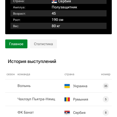
Сербия
Страна:
Полузащитник
Амплуа:
45
Возраст:
190 см
Рост:
80 кг
Вес:
Главное
Статистика
История выступлений
сезон
команда
страна
номер
Волынь
Украина
35
Чахлэул Пьятра-Нямц
Румыния
5
ФК Банат
Сербия
8