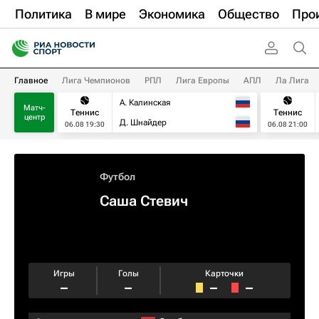
Политика
В мире
Экономика
Общество
Про
Главное
Лига Чемпионов
РПЛ
Лига Европы
АПЛ
Ла Лига
А. Калинская
Матч-
Теннис
Теннис
центр
Д. Шнайдер
06.08 19:30
06.08 21:00
Футбол
Саша Стевич
Игры
Голы
Карточки
–
–
–
–