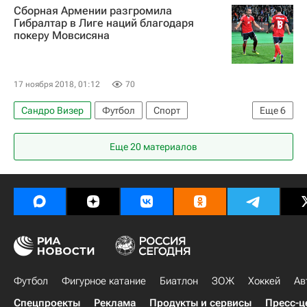
Сборная Армении разгромила
Гибралтар в Лиге наций благодаря
покеру Мовсисяна
17 ноября 2018, 01:12
70
Сандро Визер
Футбол
Спорт
Еще
6
Лига наций УЕФА. Лига A
Гибралтар
Еще 20 материалов
Армения
Александр Карапетян
Илия Несторовски
Юра Мовсисян
Футбол
Фигурное катание
Биатлон
ЗОЖ
Хоккей
Ав
Спецпроекты
Реклама
Продукты и сервисы
Пресс-ц