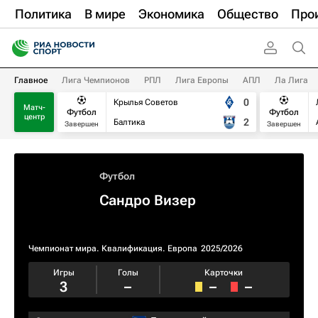
Политика
В мире
Экономика
Общество
Про
Главное
Лига Чемпионов
РПЛ
Лига Европы
АПЛ
Ла Лига
0
Крылья Советов
Матч-
Футбол
Футбол
центр
2
Балтика
Завершен
Завершен
Футбол
Сандро Визер
Чемпионат мира. Квалификация. Европа
2025/2026
Игры
Голы
Карточки
3
–
–
–