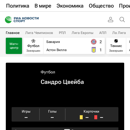
Политика
В мире
Экономика
Общество
Про
Главное
Лига Чемпионов
РПЛ
Лига Европы
АПЛ
Ла Лига
2
Бавария
Матч-
Футбол
Теннис
центр
1
Астон Вилла
Завершен
Завершен
Футбол
Сандро Цвейба
Игры
Голы
Карточки
–
–
–
–