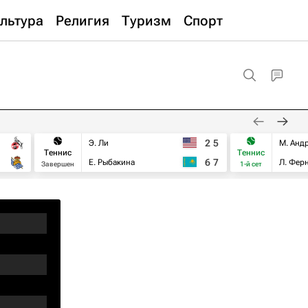
льтура
Религия
Туризм
Спорт
2
5
Э. Ли
М. Анд
Теннис
Теннис
6
7
Е. Рыбакина
Л. Фер
Завершен
1-й сет