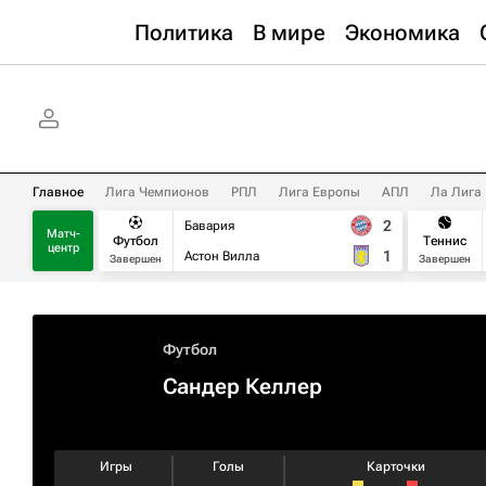
Политика
В мире
Экономика
Главное
Лига Чемпионов
РПЛ
Лига Европы
АПЛ
Ла Лига
2
Бавария
Матч-
Футбол
Теннис
центр
1
Астон Вилла
Завершен
Завершен
Футбол
Сандер Келлер
Игры
Голы
Карточки