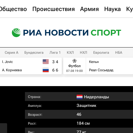
Общество
Происшествия
Армия
Наука
Ку
Серия А
Бундеслига
Лига 1
КХЛ
НХЛ
Евролига
НБА
3
4
I. Jovic
Кельн
Футбол
6
6
А. Корнеева
Реал Сосьедад
07.08 19:00
Нидерланды
Страна:
Защитник
Амплуа:
46
Возраст:
184 см
Рост:
77 кг
Вес: