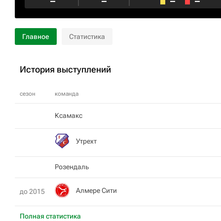
–
–
–
–
Главное
Статистика
История выступлений
сезон
команда
Ксамакс
Утрехт
Розендаль
Алмере Сити
до 2015
Полная статистика