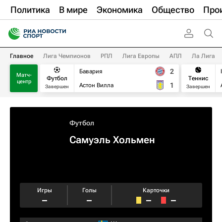
Политика
В мире
Экономика
Общество
Про
Главное
Лига Чемпионов
РПЛ
Лига Европы
АПЛ
Ла Лига
2
Бавария
Матч-
Футбол
Теннис
центр
1
Астон Вилла
Завершен
Завершен
Футбол
Самуэль Хольмен
Игры
Голы
Карточки
–
–
–
–