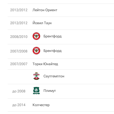
2012/2012
Лейтон Ориент
2012/2012
Йовил Таун
Брентфорд
2008/2010
Брентфорд
2007/2008
2007/2007
Торки Юнайтед
Саутгемптон
Плимут
до 2008
до 2014
Колчестер