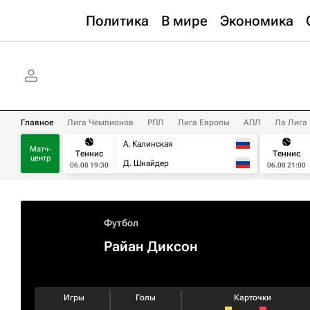
Политика
В мире
Экономика
Главное
Лига Чемпионов
РПЛ
Лига Европы
АПЛ
Ла Лига
А. Калинская
Матч-
Теннис
Теннис
центр
Д. Шнайдер
06.08 19:30
06.08 21:00
Футбол
Райан Диксон
Игры
Голы
Карточки