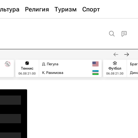
льтура
Религия
Туризм
Спорт
Д. Пегула
Браг
Теннис
Футбол
К. Рахимова
Дин
06.08 21:00
06.08 21:30