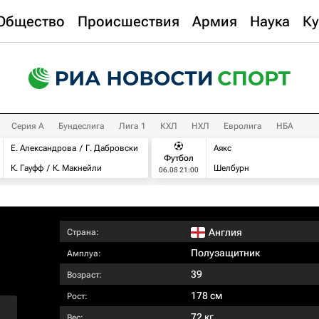
Общество
Происшествия
Армия
Наука
Ку
Серия А
Бундеслига
Лига 1
КХЛ
НХЛ
Евролига
НБА
Е. Александрова
Г. Дабровски
Аякс
Футбол
К. Гауфф
К. Макнейли
Шелбурн
06.08 21:00
Англия
Страна:
Полузащитник
Амплуа:
39
Возраст:
178 см
Рост:
72 кг
Вес: