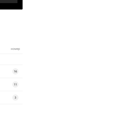
номер
16
11
3