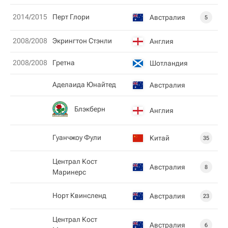
2014/2015
Перт Глори
Австралия
5
2008/2008
Экрингтон Стэнли
Англия
2008/2008
Гретна
Шотландия
Аделаида Юнайтед
Австралия
Блэкберн
Англия
Гуанчжоу Фули
Китай
35
Централ Кост
Австралия
8
Маринерс
Норт Квинсленд
Австралия
23
Централ Кост
Австралия
6