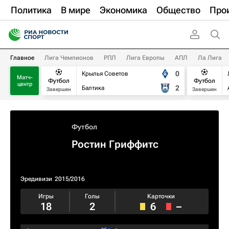
Политика
В мире
Экономика
Общество
Про
Главное
Лига Чемпионов
РПЛ
Лига Европы
АПЛ
Ла Лига
0
Крылья Советов
Матч-
Футбол
Футбол
центр
2
Балтика
Завершен
Завершен
Футбол
Ростин Гриффитс
Эредивизи
2015/2016
Игры
Голы
Карточки
18
2
6
–